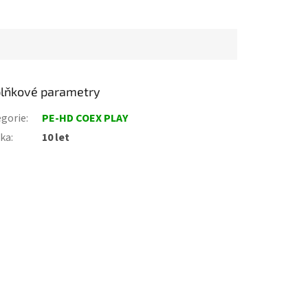
lňkové parametry
gorie
:
PE-HD COEX PLAY
uka
:
10 let