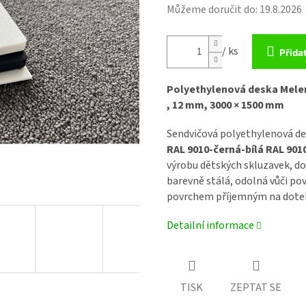
Můžeme doručit do:
19.8.2026
/ ks
Přida
Polyethylenová deska Mele
, 12 mm, 3000 × 1500 mm
Sendvičová polyethylenová d
RAL 9010-černá-bílá RAL 901
výrobu dětských skluzavek, d
barevně stálá, odolná vůči p
povrchem příjemným na dote
Detailní informace
TISK
ZEPTAT SE