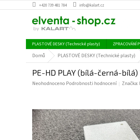
Přejít
+420 739 481 784
info@kalart.cz
na
obsah
PLASTOVÉ DESKY (Technické plasty)
ZPRACOVÁNÍ 
Domů
PLASTOVÉ DESKY (Technické plasty)
PE-HD PLAY (bílá-černá-bílá)
Průměrné
Neohodnoceno
Podrobnosti hodnocení
Značka:
hodnocení
produktu
je
0,0
z
5
hvězdiček.