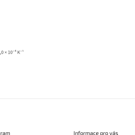
,0 × 10⁻⁴ K⁻¹
gram
Informace pro vás