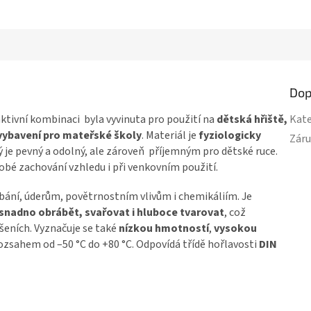
Dop
aktivní kombinaci byla vyvinuta pro použití na
dětská hřiště,
Kate
 vybavení pro mateřské školy
. Materiál je
fyziologicky
Zár
 je pevný a odolný, ale zároveň příjemným pro dětské ruce.
obé zachování vzhledu i při venkovním použití.
ábání, úderům, povětrnostním vlivům i chemikáliím. Je
i snadno obrábět, svařovat i hluboce tvarovat
, což
ešeních. Vyznačuje se také
nízkou hmotností
,
vysokou
zsahem od –50 °C do +80 °C. Odpovídá třídě hořlavosti
DIN