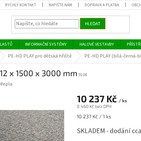
RYCHLÝ KONTAKT
NAPIŠTE NÁM
DOPRAVA A PLATBA
OBCH
HLEDAT
PLASTŮ
INFORMAČNÍ SYSTÉMY
HALOVÉ VESTAVBY
PŘÍSTŘ
PE-HD PLAY pro dětská hřiště
PE-HD PLAY (bílá-černá-bí
 12 x 1500 x 3000 mm
9108
Mepla
10 237 Kč
/ ks
8 460 Kč bez DPH
Měrná
10 237 Kč / 1 ks
cena:
SKLADEM - dodání cca