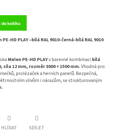
t do košíku
n PE-HD PLAY –
bílá RAL 9010-černá-bílá RAL 9010
eska
Melen PE-HD PLAY
v barevné kombinaci
bílá
0, síla 12 mm, rozměr 3000 × 1500 mm.
Vhodná pro
omečků, prolézaček a herních panelů. Bezpečná,
ovětrnostním vlivům i nárazům, se strukturovaným
k.
HLÍDAT
SDÍLET