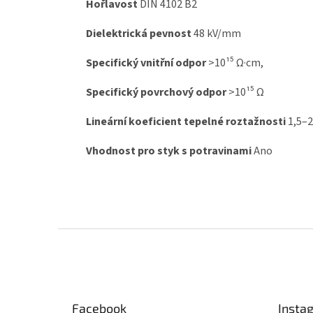
Hořlavost
DIN 4102 B2
Dielektrická pevnost
48 kV/mm
Specifický vnitřní odpor
>10¹⁵ Ω·cm,
Specifický povrchový odpor
>10¹⁵ Ω
Lineární koeficient tepelné roztažnosti
1,5–2
Vhodnost pro styk s potravinami
Ano
Z
á
p
a
t
Facebook
Insta
í