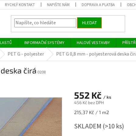
RYCHLÝ KONTAKT
NAPIŠTE NÁM
DOPRAVA A PLATBA
OBCH
HLEDAT
PLASTŮ
INFORMAČNÍ SYSTÉMY
HALOVÉ VESTAVBY
PŘÍSTŘ
PET G - polyester
PET G 0,8 mm - polyesterová deska čir
deska čirá
0208
552 Kč
/ ks
456 Kč bez DPH
Měrná
215,37 Kč / 1 m2
cena:
SKLADEM
(>10 ks)