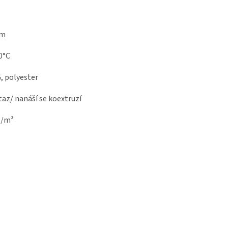
mm
0°C
, polyester
taz/ nanáší se koextruzí
g/m³