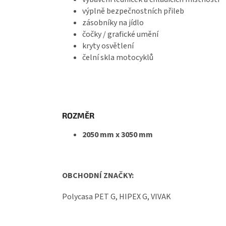
výplně bezpečnostních přileb
zásobníky na jídlo
čočky / grafické umění
kryty osvětlení
čelní skla motocyklů
ROZMĚR
2050 mm x 3050 mm
OBCHODNÍ ZNAČKY:
Polycasa PET G, HIPEX G, VIVAK