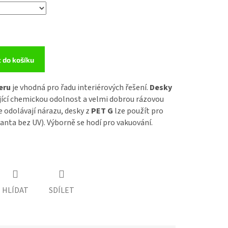
t do košíku
teru
je vhodná pro řadu interiérových řešení.
Desky
jící chemickou odolnost a velmi dobrou rázovou
 odolávají nárazu, desky z
PET G
lze použít pro
ianta bez UV). Výborně se hodí pro vakuování.
HLÍDAT
SDÍLET