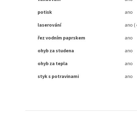
potisk
ano
laserování
ano (
řez vodním paprskem
ano
ohyb za studena
ano
ohyb za tepla
ano
styk s potravinami
ano
Z
á
p
a