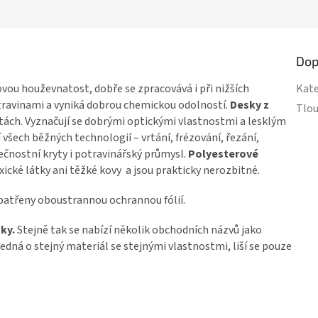
Dop
vou houževnatost, dobře se zpracovává i při nižších
Kate
otravinami a vyniká dobrou chemickou odolností.
Desky z
Tlou
lotách. Vyznačují se dobrými optickými vlastnostmi a lesklým
šech běžných technologií – vrtání, frézování, řezání,
pečnostní kryty i potravinářský průmysl.
Polyesterové
ické látky ani těžké kovy a jsou prakticky nerozbitné.
atřeny oboustrannou ochrannou fólií.
ky.
Stejně tak se nabízí několik obchodních názvů jako
jedná o stejný materiál se stejnými vlastnostmi, liší se pouze