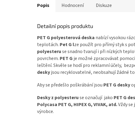
Popis
Hodnocení
Diskuze
Detailní popis produktu
PET G polyesterová deska
nabízí vysokou rázo
teplotách.
Pet G l
ze použít pro přímý styk s p
polyesteru
se snadno tvarují i při nízkých tep
povrchem.
PET G
je možné zpracovávat pomocí v
leštění. Skvěle se hodí pro reklamní účely, bez
desky
jsou recyklovatelné, neobsahují žádné tox
Aby se předešlo poškrábání jsou
PET G desky
op
Desky z polyesteru
se označují jako
PET G des
Polycasa PET G, HIPEX G, VIVAK, atd.
Vždy se 
výrobce.