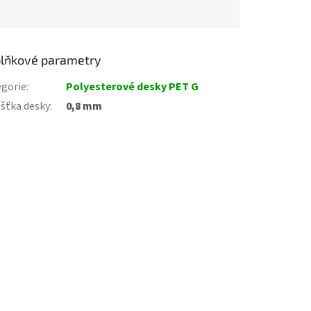
lňkové parametry
gorie
:
Polyesterové desky PET G
šťka desky
:
0,8 mm