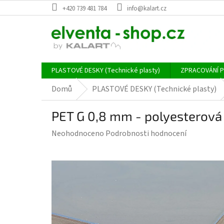
Přejít
+420 739 481 784
info@kalart.cz
na
obsah
PLASTOVÉ DESKY (Technické plasty)
ZPRACOVÁNÍ 
Domů
PLASTOVÉ DESKY (Technické plasty)
PET G 0,8 mm - polyesterová 
Průměrné
Neohodnoceno
Podrobnosti hodnocení
hodnocení
produktu
je
0,0
z
5
hvězdiček.