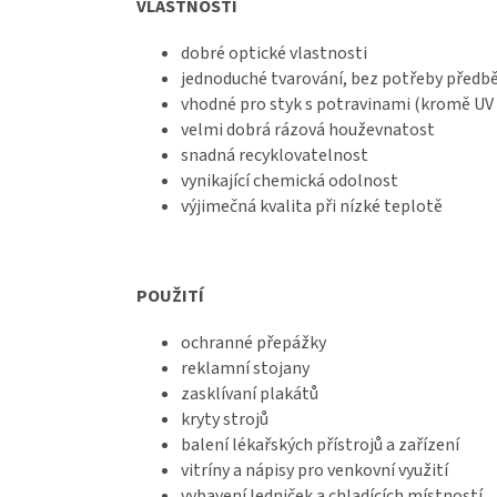
VLASTNOSTI
dobré optické vlastnosti
jednoduché tvarování, bez potřeby předb
vhodné pro styk s potravinami (kromě UV 
velmi dobrá rázová houževnatost
snadná recyklovatelnost
vynikající chemická odolnost
výjimečná kvalita při nízké teplotě
POUŽITÍ
ochranné přepážky
reklamní stojany
zasklívaní plakátů
kryty strojů
balení lékařských přístrojů a zařízení
vitríny a nápisy pro venkovní využití
vybavení ledniček a chladících místností