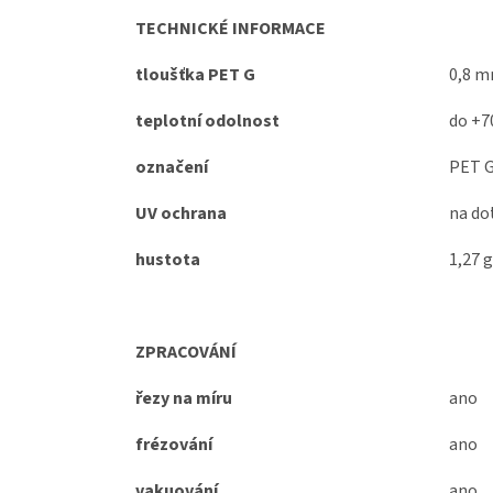
TECHNICKÉ INFORMACE
tloušťka PET G
0,8 
teplotní odolnost
do +7
označení
PET G
UV ochrana
na do
hustota
1,27 
ZPRACOVÁNÍ
řezy na míru
ano
frézování
ano
vakuování
ano