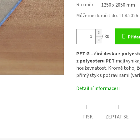
Rozměr
Můžeme doručit do:
11.8.2026
/ ks
Přida
PET G – čirá deska z polyes
z polyesteru PET
mají vynika
houževnatost. Kromě toho, že
přímý styk s potravinami (var
Detailní informace
TISK
ZEPTAT SE