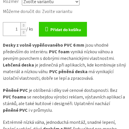
Rozměr
Můžeme doručit do:
Zvolte variantu
/ ks
Přidat do košíku
Desky z volně vypěňovaného
PVC 6
mm
jsou vhodné
především do interiéru.
PVC
foam
vyniká nízkou váhou a
pevným povrchem s dobrými mechanickými vlastnostmi.
Lehčená deska
je jedinečná při aplikacích, kde kombinuje silný
materiál a nízkou váhu.
PVC pěněná deska
má vynikající
izolační vlastnosti, dobře se lepí a zpracovává.
Pěněné PVC
je oblíbená i díky své cenové dostupnosti. Bez
PVC foamu
se neobejdou výrobci reklam, výstavních aplikací a
stánků, ale také kutilové i designéři. Uplatnění nachází
pěněné PVC
i v průmyslu.
Extrémně nízká váha, jednoduchá montáž, snadné lepení,
řezání a vrtání, dává
deskám z PVC
řadu výhod pro mnoho