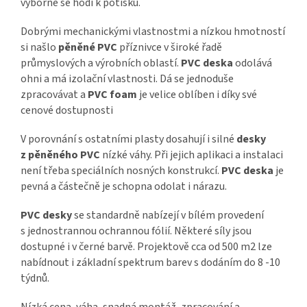
výborně se hodí k potisku.
Dobrými mechanickými vlastnostmi a nízkou hmotností
si našlo
pěněné PVC
příznivce v široké řadě
průmyslových a výrobních oblastí.
PVC deska
odolává
ohni a má izolační vlastnosti. Dá se jednoduše
zpracovávat a
PVC foam
je velice oblíben i díky své
cenové dostupnosti
V porovnání s ostatními plasty dosahují i silné
desky
z pěněného PVC
nízké váhy. Při jejich aplikaci a instalaci
není třeba speciálních nosných konstrukcí.
PVC deska
je
pevná a částečně je schopna odolat i nárazu.
PVC desky
se standardně nabízejí v bílém provedení
s jednostrannou ochrannou fólií. Některé síly jsou
dostupné i v černé barvě. Projektově cca od 500 m2 lze
nabídnout i základní spektrum barev s dodáním do 8 -10
týdnů.
Nízká cena, váha, snadná montáž, zpracování a