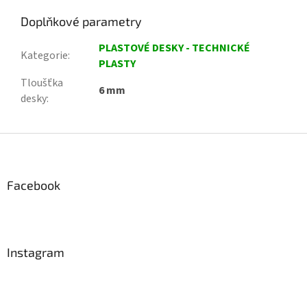
Doplňkové parametry
PLASTOVÉ DESKY - TECHNICKÉ
Kategorie
:
PLASTY
Tloušťka
6 mm
desky
:
Z
á
p
a
Facebook
t
í
Instagram