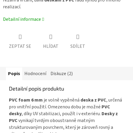
realizací.
Detailní informace
ZEPTAT SE
HLÍDAT
SDÍLET
Popis
Hodnocení
Diskuze (2)
Detailní popis produktu
PVC foam 6 mm
je volně vypěněná
deska z PVC
, určená
pro vnitřní použití. Omezenou dobu je možné
PVC
desky
, díky UV stabilizaci, použít i v exteriéru.
Desky z
PVC
vynikají tvrdým oboustranně matným
strukturovaným povrchem, který je zároveň rovný a