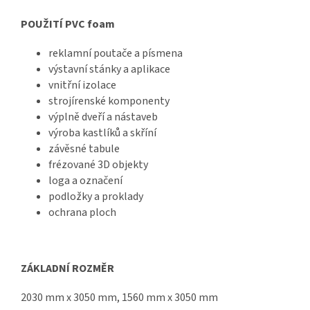
POUŽITÍ PVC foam
reklamní poutače a písmena
výstavní stánky a aplikace
vnitřní izolace
strojírenské komponenty
výplně dveří a nástaveb
výroba kastlíků a skříní
závěsné tabule
frézované 3D objekty
loga a označení
podložky a proklady
ochrana ploch
ZÁKLADNÍ ROZMĚR
2030 mm x 3050 mm, 1560 mm x 3050 mm