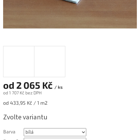
od
2 065 Kč
/ ks
od
1 707 Kč
bez DPH
Měrná
od 433,95 Kč / 1 m2
cena:
Zvolte variantu
Barva