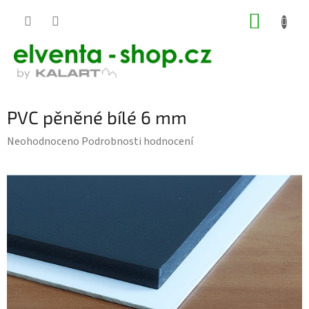
Přejít
NÁKUP
na
KOŠÍK
obsah
PVC pěněné bílé 6 mm
Průměrné
Neohodnoceno
Podrobnosti hodnocení
hodnocení
produktu
je
0,0
z
5
hvězdiček.