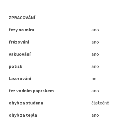
ZPRACOVÁNÍ
řezy na míru
ano
frézování
ano
vakuování
ano
potisk
ano
laserování
ne
řez vodním paprskem
ano
ohyb za studena
částečně
ohyb za tepla
ano