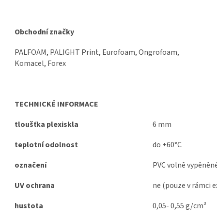
Obchodní značky
PALFOAM, PALIGHT Print, Eurofoam, Ongrofoam,
Komacel, Forex
TECHNICKÉ INFORMACE
tloušťka plexiskla
6 mm
teplotní odolnost
do +60°C
označení
PVC volně vypěněn
UV ochrana
ne (pouze v rámci e
hustota
0,05- 0,55 g/cm³