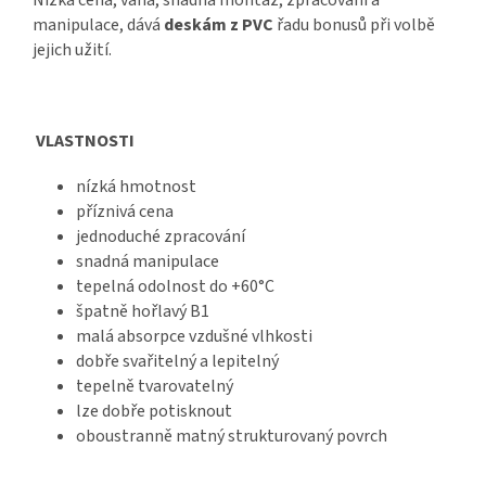
manipulace, dává
deskám z PVC
řadu bonusů při volbě
jejich užití.
VLASTNOSTI
nízká hmotnost
příznivá cena
jednoduché zpracování
snadná manipulace
tepelná odolnost do +60°C
špatně hořlavý B1
malá absorpce vzdušné vlhkosti
dobře svařitelný a lepitelný
tepelně tvarovatelný
lze dobře potisknout
oboustranně matný strukturovaný povrch