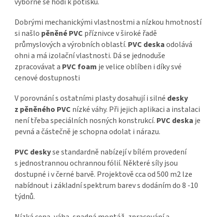
výborně se hodí k potisku.
Dobrými mechanickými vlastnostmi a nízkou hmotností
si našlo
pěněné PVC
příznivce v široké řadě
průmyslových a výrobních oblastí.
PVC deska
odolává
ohni a má izolační vlastnosti. Dá se jednoduše
zpracovávat a
PVC foam
je velice oblíben i díky své
cenové dostupnosti
V porovnání s ostatními plasty dosahují i silné
desky
z pěněného PVC
nízké váhy. Při jejich aplikaci a instalaci
není třeba speciálních nosných konstrukcí.
PVC deska
je
pevná a částečně je schopna odolat i nárazu.
PVC desky
se standardně nabízejí v bílém provedení
s jednostrannou ochrannou fólií. Některé síly jsou
dostupné i v černé barvě. Projektově cca od 500 m2 lze
nabídnout i základní spektrum barev s dodáním do 8 -10
týdnů.
Nízká cena, váha, snadná montáž, zpracování a