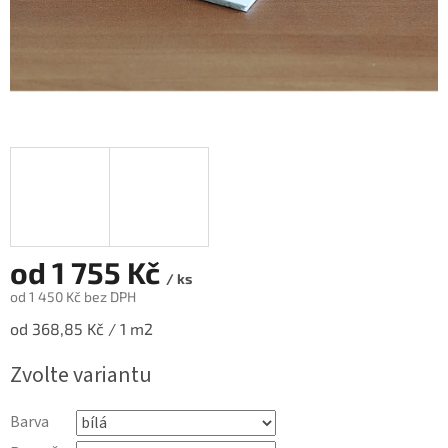
od
1 755 Kč
/ ks
od
1 450 Kč
bez DPH
Měrná
od 368,85 Kč / 1 m2
cena:
Zvolte variantu
Barva