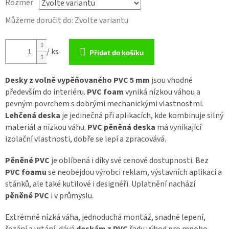
Rozměr
Můžeme doručit do:
Zvolte variantu
/ ks
Přidat do košíku
Desky z volně vypěňovaného
PVC 5
mm
jsou vhodné
především do interiéru.
PVC
foam
vyniká nízkou váhou a
pevným povrchem s dobrými mechanickými vlastnostmi.
Lehčená deska
je jedinečná při aplikacích, kde kombinuje silný
materiál a nízkou váhu.
PVC pěněná deska
má vynikající
izolační vlastnosti, dobře se lepí a zpracovává.
Pěněné PVC
je oblíbená i díky své cenové dostupnosti. Bez
PVC foamu
se neobejdou výrobci reklam, výstavních aplikací a
stánků, ale také kutilové i designéři. Uplatnění nachází
pěněné PVC
i v průmyslu.
Extrémně nízká váha, jednoduchá montáž, snadné lepení,
řezání a vrtání, dává
deskám z PVC
řadu výhod pro mnoho