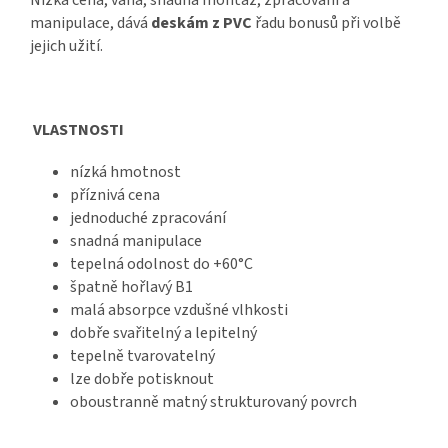
manipulace, dává
deskám z PVC
řadu bonusů při volbě
jejich užití.
VLASTNOSTI
nízká hmotnost
příznivá cena
jednoduché zpracování
snadná manipulace
tepelná odolnost do +60°C
špatně hořlavý B1
malá absorpce vzdušné vlhkosti
dobře svařitelný a lepitelný
tepelně tvarovatelný
lze dobře potisknout
oboustranně matný strukturovaný povrch