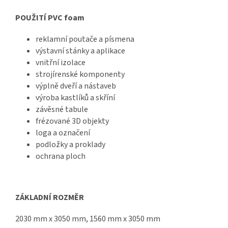
POUŽITÍ PVC foam
reklamní poutače a písmena
výstavní stánky a aplikace
vnitřní izolace
strojírenské komponenty
výplně dveří a nástaveb
výroba kastlíků a skříní
závěsné tabule
frézované 3D objekty
loga a označení
podložky a proklady
ochrana ploch
ZÁKLADNÍ ROZMĚR
2030 mm x 3050 mm, 1560 mm x 3050 mm