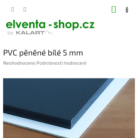
Přejít
NÁKUP
na
KOŠÍK
obsah
PVC pěněné bílé 5 mm
Průměrné
Neohodnoceno
Podrobnosti hodnocení
hodnocení
produktu
je
0,0
z
5
hvězdiček.