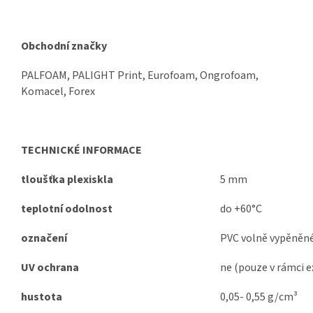
Obchodní značky
PALFOAM, PALIGHT Print, Eurofoam, Ongrofoam,
Komacel, Forex
TECHNICKÉ INFORMACE
tloušťka plexiskla
5 mm
teplotní odolnost
do +60°C
označení
PVC volně vypěněn
UV ochrana
ne (pouze v rámci e
hustota
0,05- 0,55 g/cm³