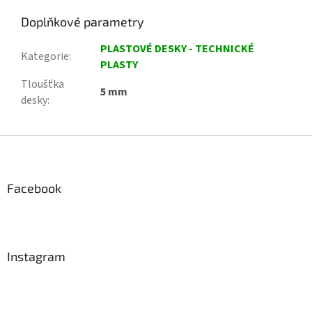
Doplňkové parametry
PLASTOVÉ DESKY - TECHNICKÉ
Kategorie
:
PLASTY
Tloušťka
5 mm
desky
:
Z
á
p
a
Facebook
t
í
Instagram