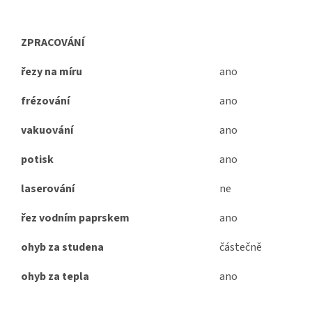
ZPRACOVÁNÍ
řezy na míru
ano
frézování
ano
vakuování
ano
potisk
ano
laserování
ne
řez vodním paprskem
ano
ohyb za studena
částečně
ohyb za tepla
ano