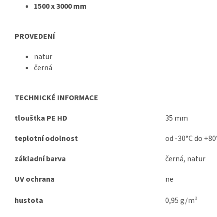
1500 x 3000 mm
PROVEDENÍ
natur
černá
TECHNICKÉ INFORMACE
tloušťka PE HD
35 mm
teplotní odolnost
od -30°C do +80
základní barva
černá, natur
UV ochrana
ne
hustota
0,95 g/m³