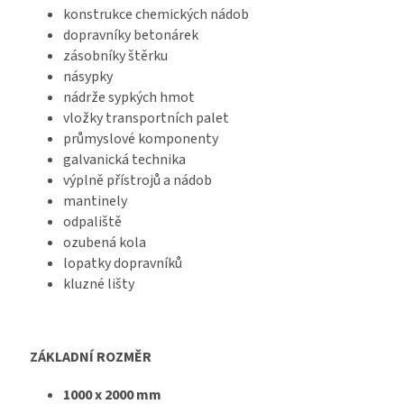
konstrukce chemických nádob
dopravníky betonárek
zásobníky štěrku
násypky
nádrže sypkých hmot
vložky transportních palet
průmyslové komponenty
galvanická technika
výplně přístrojů a nádob
mantinely
odpaliště
ozubená kola
lopatky dopravníků
kluzné lišty
ZÁKLADNÍ ROZMĚR
1000 x 2000 mm