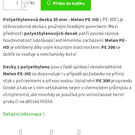
/ ks
Přidat do košíku
Polyethylenová deska 35 mm - Melen PE-HD
( PE 300 ) je
otěruvzdorná deska s pružným hladkým povrchem. Mezi
přednosti
polyethylenových desek
patří vysoká rázová
houževnatost odolávající extrémnímu zacházení.
Melen PE-
HD
je oblíbený díky svým kluzným vlastnostem.
PE 300
se
dobře se svařuje a mechanicky kotví.
Desky z polyethylenu
jsou v řadě aplikací nenahraditelné.
Melen PE-HD
se doporučuje i v případě požadavku na přímý
styk s potravinami a pitnou vodou. Uplatnění
PE 300
je opravdu
široké a tak se s ním setkáváme nejen v chemickém průmyslu a
strojírenství, ale mnohdy se používá pro volnočasové herní
prvky či na dětská hřiště.
Detailní informace