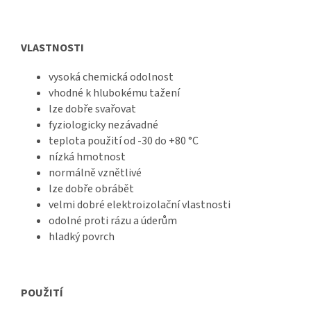
VLASTNOSTI
vysoká chemická odolnost
vhodné k hlubokému tažení
lze dobře svařovat
fyziologicky nezávadné
teplota použití od -30 do +80 °C
nízká hmotnost
normálně vznětlivé
lze dobře obrábět
velmi dobré elektroizolační vlastnosti
odolné proti rázu a úderům
hladký povrch
POUŽITÍ