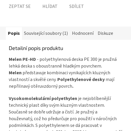
ZEPTAT SE
HLÍDAT
SDÍLET
Popis
Související soubory (1)
Hodnocení
Diskuze
Detailní popis produktu
Melen PE-HD
- polyethylenová deska PE 300 je pružná
lehká deska s oboustranně hladkým povrchem.
Melen
představuje kombinaci vynikajících kluzných
vlastností a skvělé ceny.
Polyethylenové desky
mají
nepřilnavý otěruvzdorný povrch
.
Vysokomolekulární polyethylen
je nejoblíbenější
technický plast díky svým kluzným vlastnostem.
Současně se dobře udržuje a čistí. Je pružný a
houževnatý, což ho předurčuje pro použití v náročných
podmínkách. S polyethylenem se dá pracovat v