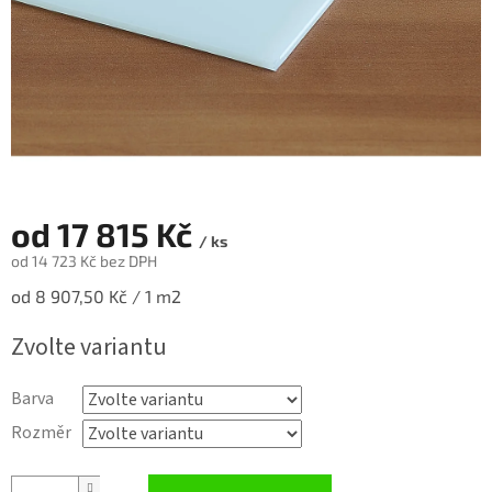
od
17 815 Kč
/ ks
od
14 723 Kč
bez DPH
Měrná
od 8 907,50 Kč / 1 m2
cena:
Zvolte variantu
Barva
Rozměr