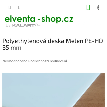
Přejít
NÁKUP
na
KOŠÍK
obsah
Polyethylenová deska Melen PE-HD
35 mm
Průměrné
Neohodnoceno
Podrobnosti hodnocení
hodnocení
produktu
je
0,0
z
5
hvězdiček.