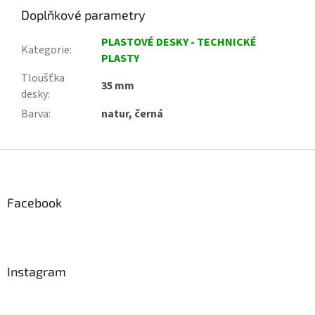
Doplňkové parametry
PLASTOVÉ DESKY - TECHNICKÉ
Kategorie
:
PLASTY
Tloušťka
35 mm
desky
:
Barva
:
natur, černá
Z
á
p
a
Facebook
t
í
Instagram