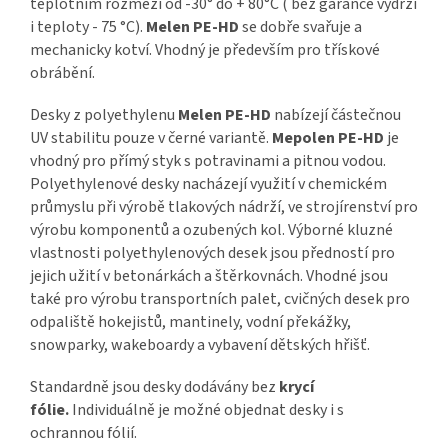
teplotním rozmezí od -30° do + 80°C ( bez garance vydrží
i teploty - 75 °C).
Melen PE-HD
se dobře svařuje a
mechanicky kotví. Vhodný je především pro třískové
obrábění.
Desky z polyethylenu
Melen PE-HD
nabízejí částečnou
UV stabilitu pouze v černé variantě.
Mepolen PE-HD
je
vhodný pro přímý styk s potravinami a pitnou vodou.
Polyethylenové desky nacházejí využití v chemickém
průmyslu při výrobě tlakových nádrží, ve strojírenství pro
výrobu komponentů a ozubených kol. Výborné kluzné
vlastnosti polyethylenových desek jsou předností pro
jejich užití v betonárkách a štěrkovnách. Vhodné jsou
také pro výrobu transportních palet, cvičných desek pro
odpaliště hokejistů, mantinely, vodní překážky,
snowparky, wakeboardy a vybavení dětských hřišť.
Standardně jsou desky dodávány bez
krycí
fólie.
Individuálně je možné objednat desky i s
ochrannou fólií.