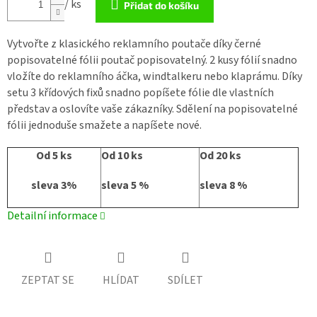
/ ks
Přidat do košíku
Vytvořte z klasického reklamního poutače díky černé
popisovatelné fólii poutač popisovatelný. 2 kusy fólií snadno
vložíte do reklamního áčka, windtalkeru nebo klaprámu. Díky
setu 3 křídových fixů snadno popíšete fólie dle vlastních
představ a oslovíte vaše zákazníky. Sdělení na popisovatelné
fólii jednoduše smažete a napíšete nové.
Od 5 ks
Od 10 ks
Od 20 ks
sleva 3%
sleva 5 %
sleva 8 %
Detailní informace
ZEPTAT SE
HLÍDAT
SDÍLET