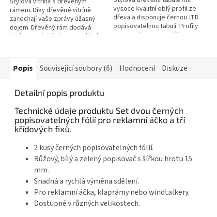
Stylová vitrína s dřevěným
vysoce kvalitní oblý profil ze
rámem. Díky dřevěné vitríně
dřeva a disponuje černou LTD
zanechají vaše zprávy úžasný
popisovatelnou tabulí. Profily
dojem. Dřevěný rám dodává
jsou vyrobeny z tvrdého
vitrínce stylový vintage vzhled.
bukového dřeva s ochranným
Vitrína je snadno uzavíratelná...
matným...
Popis
Související soubory (6)
Hodnocení
Diskuze
Detailní popis produktu
Technické údaje produktu Set dvou černých
popisovatelných fólií pro reklamní áčko a tří
křídových fixů.
2 kusy černých popisovatelných fólií.
Růžový, bílý a zelený popisovač s šířkou hrotu 15
mm.
Snadná a rychlá výměna sdělení.
Pro reklamní áčka, klaprámy nebo windtalkery.
Dostupné v různých velikostech.