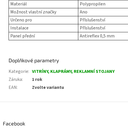
Materiál
Polypropilen
Možnost vlastní značky
Ano
Určeno pro
Příslušenství
Instalace
Příslušenství
Panel přední
Antireflex 0,5 mm
Doplňkové parametry
Kategorie
:
VITRÍNY, KLAPRÁMY, REKLAMNÍ STOJANY
Záruka
:
1 rok
EAN
:
Zvolte variantu
Z
á
p
a
Facebook