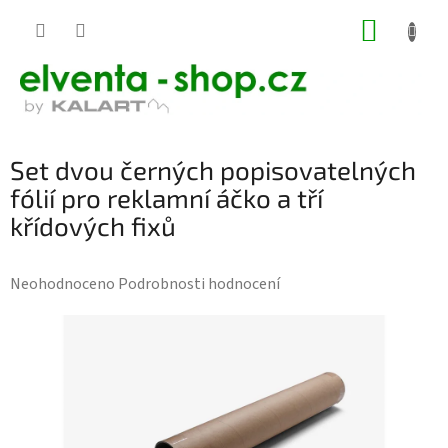
Přejít
NÁKUP
na
KOŠÍK
obsah
Set dvou černých popisovatelných
fólií pro reklamní áčko a tří
křídových fixů
Průměrné
Neohodnoceno
Podrobnosti hodnocení
hodnocení
produktu
je
0,0
z
5
hvězdiček.