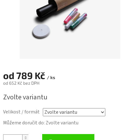
od
789 Kč
/ ks
od
652 Kč
bez DPH
Měrná
Zvolte variantu
cena:
Velikost / formát
Můžeme doručit do:
Zvolte variantu