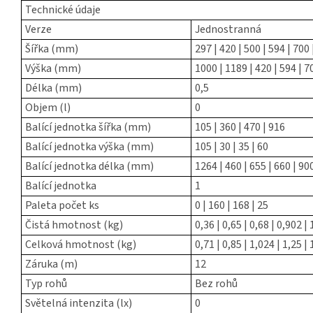
Technické údaje
Verze
Jednostranná
Šířka (mm)
297 | 420 | 500 | 594 | 700 
Výška (mm)
1000 | 1189 | 420 | 594 | 7
Délka (mm)
0,5
Objem (l)
0
Balící jednotka šířka (mm)
105 | 360 | 470 | 916
Balící jednotka výška (mm)
105 | 30 | 35 | 60
Balící jednotka délka (mm)
1264 | 460 | 655 | 660 | 90
Balící jednotka
1
Paleta počet ks
0 | 160 | 168 | 25
Čistá hmotnost (kg)
0,36 | 0,65 | 0,68 | 0,902 | 
Celková hmotnost (kg)
0,71 | 0,85 | 1,024 | 1,25 |
Záruka (m)
12
Typ rohů
Bez rohů
Světelná intenzita (lx)
0