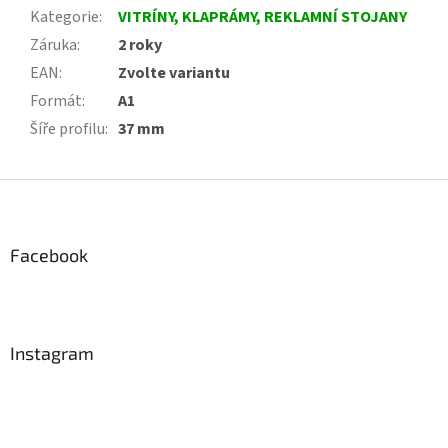
Kategorie
:
VITRÍNY, KLAPRÁMY, REKLAMNÍ STOJANY
Záruka
:
2 roky
EAN
:
Zvolte variantu
Formát
:
A1
Šíře profilu
:
37 mm
Z
á
p
a
Facebook
t
í
Instagram