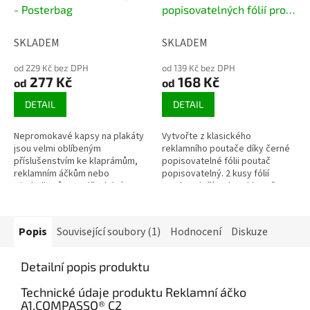
- Posterbag
popisovatelných fólií pro
reklamní áčko
SKLADEM
SKLADEM
od 229 Kč bez DPH
od 139 Kč bez DPH
277 Kč
168 Kč
od
od
DETAIL
DETAIL
Nepromokavé kapsy na plakáty
Vytvořte z klasického
jsou velmi oblíbeným
reklamního poutače díky černé
příslušenstvím ke klaprámům,
popisovatelné fólii poutač
reklamním áčkům nebo
popisovatelný. 2 kusy fólií
windtalkerům. Voděodolná
snadno vložíte do reklamního
kapsa Posterbag chrání plakát
áčka, windtalkeru nebo
proti vlhkosti, UV...
klaprámu. Popište...
Popis
Související soubory (1)
Hodnocení
Diskuze
Detailní popis produktu
Technické údaje produktu Reklamní áčko
A1,
COMPASSO® C2