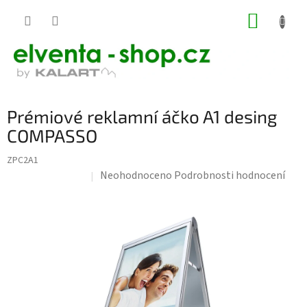
Přejít
NÁKUP
na
KOŠÍK
obsah
Prémiové reklamní áčko A1 desing
COMPASSO
ZPC2A1
Průměrné
Neohodnoceno
Podrobnosti hodnocení
Doprava zdarma
hodnocení
produktu
je
0,0
z
5
hvězdiček.