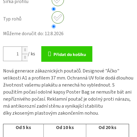
Šířka profilu
Typ rohů
Můžeme doručit do:
12.8.2026
/ ks
Přidat do košíku
Nová generace zákaznických poutačů. Designové "Áčko"
velikosti A1 a profilem 37 mm. Ochranná UV folie dodá dlouhou
životnost vašemu plakátu a nenechá ho vyblednout. S
použitím počasí odolné kapsy Poster Bag se nemusíte bát ani
nepříznivého počasí. Reklamní poutač je odolný proti nárazu,
má antikorozní zadní stěnu a vynikající stabilitu
díky zkoseným plastovým zakončením nohou.
Od 5 ks
Od 10 ks
Od 20 ks