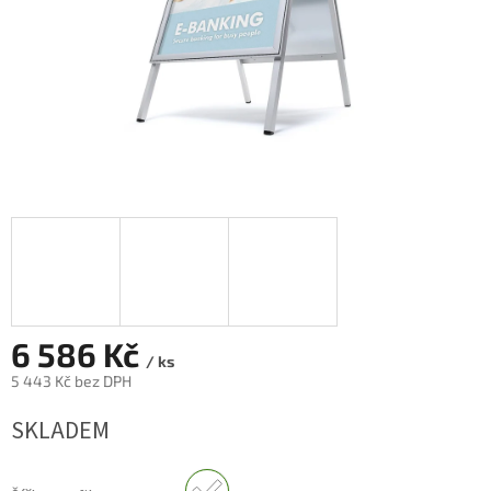
6 586 Kč
/ ks
5 443 Kč bez DPH
Měrná
SKLADEM
cena: