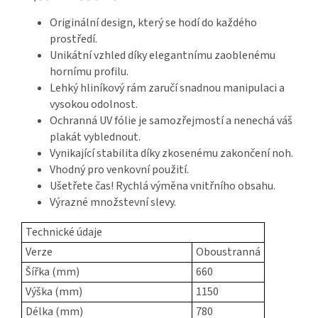
Originální design, který se hodí do každého
prostředí.
Unikátní vzhled díky elegantnímu zaoblenému
hornímu profilu.
Lehký hliníkový rám zaručí snadnou manipulaci a
vysokou odolnost.
Ochranná UV fólie je samozřejmostí a nenechá váš
plakát vyblednout.
Vynikající stabilita díky zkosenému zakončení noh.
Vhodný pro venkovní použití.
Ušetřete čas! Rychlá výměna vnitřního obsahu.
Výrazné množstevní slevy.
Technické údaje
Verze
Oboustranná
Šířka (mm)
660
Výška (mm)
1150
Délka (mm)
780