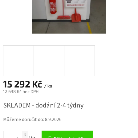
15 292 Kč
/ ks
12 638 Kč bez DPH
Měrná
SKLADEM - dodání 2-4 týdny
cena:
Můžeme doručit do:
8.9.2026