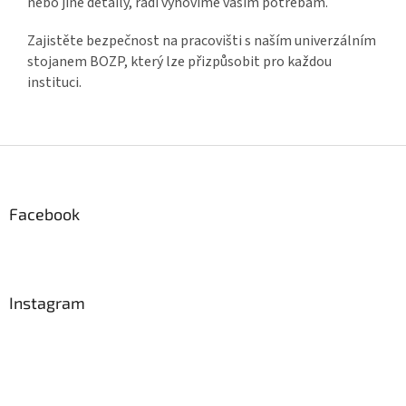
nebo jiné detaily, rádi vyhovíme vašim potřebám.
Zajistěte bezpečnost na pracovišti s naším univerzálním
stojanem BOZP, který lze přizpůsobit pro každou
instituci.
Z
á
p
a
Facebook
t
í
Instagram