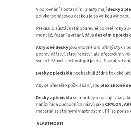
V porovnání s ostatními plasty mají
desky z ple
polykarbonátovou deskou je to velkou výhodou. D
Plexisklo zůstává stálobarevné po celé roky a skv
montáž, řezání a vrtání, dává
deskám z plexisk
Akrylové desky
jsou vhodné pro přímý styk s p
potravinářství, strojírenství, ale především v r
všech běžných technologií jako je řezání, vrtán
Desky z plexiskla
neobsahují žádné toxické lá
Aby se předešlo poškrábání jsou
plexisklové d
Desky z plexiskla
se mnohdy označují také jak
nabízí řada obchodních názvů jako
CRYLON, AKR
materiál se stejnými vlastnostmi, liší se pouze 
VLASTNOSTI