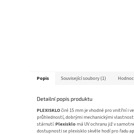
Popis
Související soubory (1)
Hodnoc
Detailní popis produktu
PLEXISKLO
čiré 15 mm je vhodné pro vnitřní i v
průhledností, dobrými mechanickými vlastnost
stárnutí.
Plexisklo
má UV ochranu již v samotné
dostupnosti se plexisklo skvěle hodí pro řadu ap