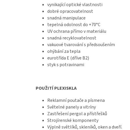
vynikající optické vlastnosti
dobré opracovatelnost
snadná manipulace
tepelná odolnost do +70°C
UV ochrana přímo v materiálu
snadná recyklovatelnost
vakuové tvarování s předsoušením
ohýbání za tepla
eurotřída E (dříve B2)
styk s potravinami
POUŽITÍ PLEXISKLA
Reklamní poutače a písmena
Světelné panely a vitríny
Zastřešení pergol a přístřešků
Strojírenské komponenty
Výplně světlíků, skleníků, oken a dveří.