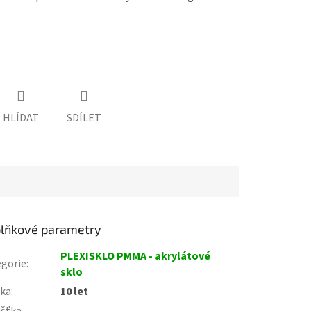
HLÍDAT
SDÍLET
lňkové parametry
PLEXISKLO PMMA - akrylátové
gorie
:
sklo
uka
:
10 let
ušťka