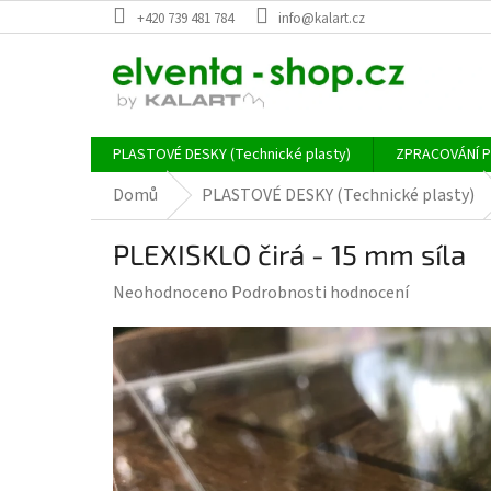
Přejít
+420 739 481 784
info@kalart.cz
na
obsah
PLASTOVÉ DESKY (Technické plasty)
ZPRACOVÁNÍ 
Domů
PLASTOVÉ DESKY (Technické plasty)
PLEXISKLO čirá - 15 mm síla
Průměrné
Neohodnoceno
Podrobnosti hodnocení
hodnocení
produktu
je
0,0
z
5
hvězdiček.