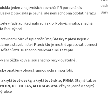
desk
xiskla
jeden z nejtvrdších povrchů. Při porovnání s
Bar
eska z plexiskla je pevná, ale není schopna odolat nárazu.
ěle v řadě aplikací nahradí i sklo. Poloviční váha, snadná
la
řadu výhod.
otravinami. Široké uplatnění mají
desky z plexi
nejen v
eklamě a stavebnictví.
Plexisklo
je možné zpracovat pomocí
í, leštění atd. Je snadno tvarovatelné za tepla.
tky ani těžké kovy a jsou snadno recyklovatelné .
esky
opatřeny oboustrannou ochrannou fólií.
o
akrylátové desky, akrylátové sklo, PMMA.
Stejně tak se
YLON, PLEXIGLAS, ALTUGLAS atd.
Vždy se jedná o stejný
výrobce.