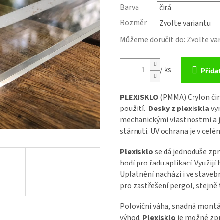
Barva
Rozměr
Můžeme doručit do:
Zvolte va
/ ks
Přida
PLEXISKLO
(PMMA) Crylon čir
použití.
Desky z plexiskla
vyn
mechanickými vlastnostmi a j
stárnutí. UV ochrana je v cel
Plexisklo
se dá jednoduše zpr
hodí pro řadu aplikací. Využijí
Uplatnění nachází i ve stavebn
pro zastřešení pergol, stejně
Poloviční váha, snadná montáž
výhod.
Plexisklo
je možné zpra