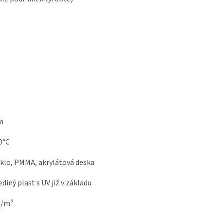
m
0°C
sklo, PMMA, akrylátová deska
ediný plast s UV již v základu
g/m³