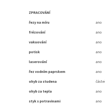
ZPRACOVÁNÍ
řezy na míru
ano
frézování
ano
vakuování
ano
potisk
ano
laserování
ano
řez vodním paprskem
ano
ohyb za studena
částe
ohyb za tepla
ano
styk s potravinami
ano