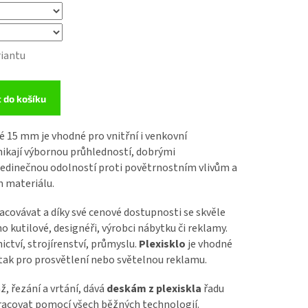
riantu
t do košíku
é 15
mm je vhodné pro vnitřní i venkovní
ikají výbornou průhledností, dobrými
edinečnou odolností proti povětrnostním vlivům a
ém materiálu.
acovávat a díky své cenové dostupnosti se skvěle
 ho kutilové, designéři, výrobci nábytku či reklamy.
ictví, strojírenství, průmyslu.
Plexisklo
je vhodné
 tak pro prosvětlení nebo světelnou reklamu.
, řezání a vrtání, dává
deskám z plexiskla
řadu
covat pomocí všech běžných technologií.