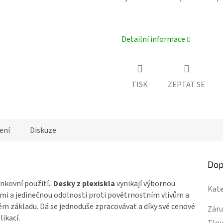
Detailní informace
TISK
ZEPTAT SE
ení
Diskuze
Dop
enkovní použití.
Desky z plexiskla
vynikají výbornou
Kate
mi a jedinečnou odolností proti povětrnostním vlivům a
m základu. Dá se jednoduše zpracovávat a díky své cenové
Zár
likací.
Tlo