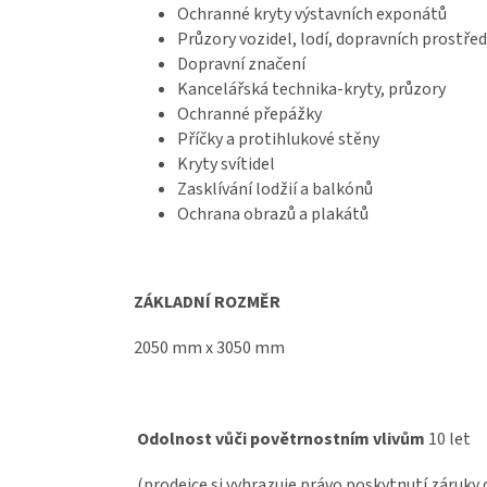
Ochranné kryty výstavních exponátů
Průzory vozidel, lodí, dopravních prostře
Dopravní značení
Kancelářská technika-kryty, průzory
Ochranné přepážky
Příčky a protihlukové stěny
Kryty svítidel
Zasklívání lodžií a balkónů
Ochrana obrazů a plakátů
ZÁKLADNÍ ROZMĚR
2050 mm x 3050 mm
Odolnost vůči povětrnostním vlivům
10 let
(prodejce si vyhrazuje právo poskytnutí záruky