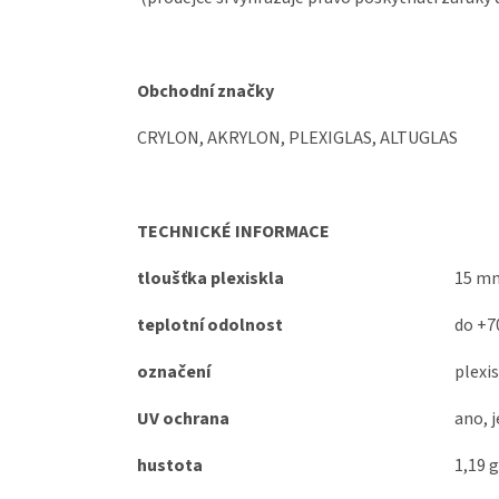
Obchodní značky
CRYLON, AKRYLON, PLEXIGLAS, ALTUGLAS
TECHNICKÉ INFORMACE
tloušťka plexiskla
15 m
teplotní odolnost
do +7
označení
plexi
UV ochrana
ano, j
hustota
1,19 