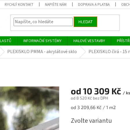
RYCHLÝ KONTAKT
NAPIŠTE NÁM
DOPRAVA A PLATBA
OBCH
HLEDAT
PLASTŮ
INFORMAČNÍ SYSTÉMY
HALOVÉ VESTAVBY
PŘÍSTŘ
PLEXISKLO PMMA - akrylátové sklo
PLEXISKLO čirá - 15 
od
10 309 Kč
/ k
od
8 520 Kč
bez DPH
Měrná
od 3 209,66 Kč / 1 m2
cena:
Zvolte variantu