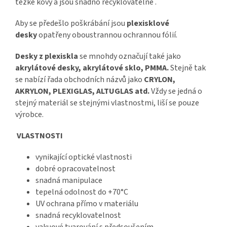
těžké kovy a jsou snadno recyklovatelné .
Aby se předešlo poškrábání jsou
plexisklové
desky
opatřeny oboustrannou ochrannou fólií.
Desky z plexiskla
se mnohdy označují také jako
akrylátové desky, akrylátové sklo, PMMA.
Stejně tak
se nabízí řada obchodních názvů jako
CRYLON,
AKRYLON, PLEXIGLAS, ALTUGLAS atd.
Vždy se jedná o
stejný materiál se stejnými vlastnostmi, liší se pouze
výrobce.
VLASTNOSTI
vynikající optické vlastnosti
dobré opracovatelnost
snadná manipulace
tepelná odolnost do +70°C
UV ochrana přímo v materiálu
snadná recyklovatelnost
vakuové tvarování s předsoušením