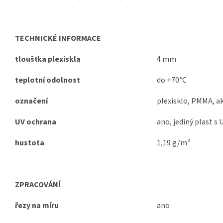
TECHNICKÉ INFORMACE
tloušťka plexiskla
4 mm
teplotní odolnost
do +70°C
označení
plexisklo, PMMA, a
UV ochrana
ano, jediný plast s U
hustota
1,19 g/m³
ZPRACOVÁNÍ
řezy na míru
ano