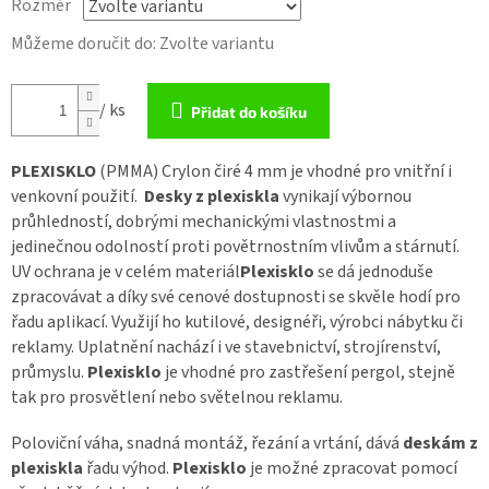
Rozměr
Můžeme doručit do:
Zvolte variantu
/ ks
Přidat do košíku
PLEXISKLO
(PMMA) Crylon čiré 4 mm je vhodné pro vnitřní i
venkovní použití.
Desky z plexiskla
vynikají výbornou
průhledností, dobrými mechanickými vlastnostmi a
jedinečnou odolností proti povětrnostním vlivům a stárnutí.
UV ochrana je v celém materiál
Plexisklo
se dá jednoduše
zpracovávat a díky své cenové dostupnosti se skvěle hodí pro
řadu aplikací. Využijí ho kutilové, designéři, výrobci nábytku či
reklamy. Uplatnění nachází i ve stavebnictví, strojírenství,
průmyslu.
Plexisklo
je vhodné pro zastřešení pergol, stejně
tak pro prosvětlení nebo světelnou reklamu.
Poloviční váha, snadná montáž, řezání a vrtání, dává
deskám z
plexiskla
řadu výhod.
Plexisklo
je možné zpracovat pomocí