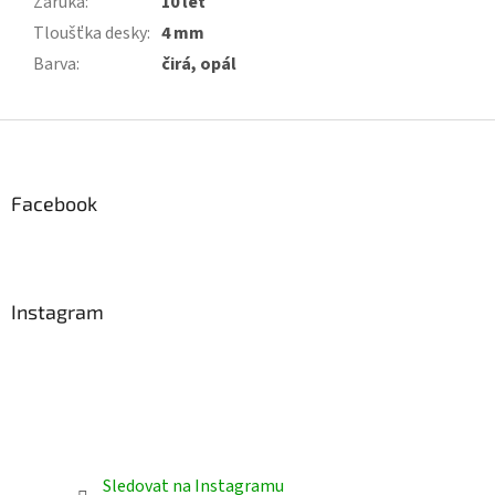
Záruka
:
10 let
Tloušťka desky
:
4 mm
Barva
:
čirá, opál
Z
á
p
a
Facebook
t
í
Instagram
Sledovat na Instagramu