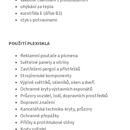
ohýbání za tepla
eurotřída E (dříve B2)
styk s potravinami
POUŽITÍ PLEXISKLA
Reklamní poutače a písmena
Světelné panely a vitríny
Zastřešení pergol a přístřešků
Strojírenské komponenty
Výplně světlíků, skleníků, oken a dveří.
Ochranné kryty výstavních exponátů
Průzory vozidel, lodí, dopravních prostředků
Dopravní značení
Kancelářská technika-kryty, průzory
Ochranné přepážky
Příčky a protihlukové stěny
Kryty svítidel