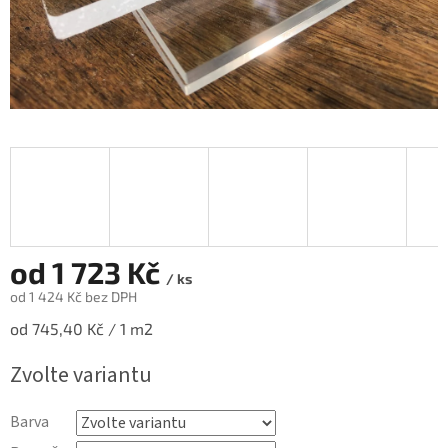
od
1 723 Kč
/ ks
od
1 424 Kč
bez DPH
Měrná
od 745,40 Kč / 1 m2
cena:
Zvolte variantu
Barva