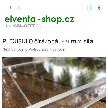
Přejít
NÁKUP
na
KOŠÍK
obsah
PLEXISKLO čirá/opál - 4 mm síla
Průměrné
Neohodnoceno
Podrobnosti hodnocení
hodnocení
produktu
je
0,0
z
5
hvězdiček.