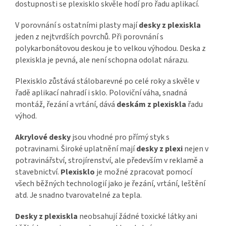
dostupnosti se plexisklo skvěle hodí pro řadu aplikací.
V porovnání s ostatními plasty mají
desky z plexiskla
jeden z nejtvrdších povrchů. Při porovnání s
polykarbonátovou deskou je to velkou výhodou. Deska z
plexiskla je pevná, ale není schopna odolat nárazu.
Plexisklo zůstává stálobarevné po celé roky a skvěle v
řadě aplikací nahradí i sklo. Poloviční váha, snadná
montáž, řezání a vrtání, dává
deskám z plexiskla
řadu
výhod.
Akrylové desky
jsou vhodné pro přímý styk s
potravinami. Široké uplatnění mají
desky z plexi
nejen v
potravinářství, strojírenství, ale především v reklamě a
stavebnictví.
Plexisklo
je možné zpracovat pomocí
všech běžných technologií jako je řezání, vrtání, leštění
atd. Je snadno tvarovatelné za tepla.
Desky z plexiskla
neobsahují žádné toxické látky ani